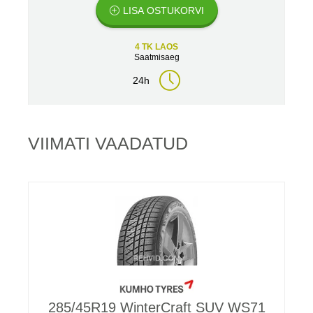
LISA OSTUKORVI
4 TK LAOS
Saatmisaeg
24h
VIIMATI VAADATUD
285/45R19 WinterCraft SUV WS71