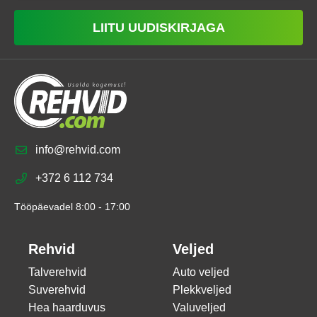
LIITU UUDISKIRJAGA
info@rehvid.com
+372 6 112 734
Tööpäevadel 8:00 - 17:00
Rehvid
Veljed
Talverehvid
Auto veljed
Suverehvid
Plekkveljed
Hea haarduvus
Valuveljed