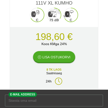
111V XL KUMHO
C
75 dB
C
198,60 €
Koos KMga 24%
LISA OSTUKORVI
8 TK LAOS
Saatmisaeg
24h
E-MAIL ADDRESS