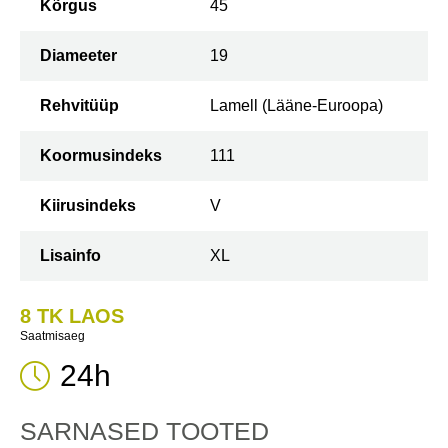
Kõrgus
45
Diameeter
19
Rehvitüüp
Lamell (Lääne-Euroopa)
Koormusindeks
111
Kiirusindeks
V
Lisainfo
XL
8 TK LAOS
Saatmisaeg
24h
SARNASED TOOTED