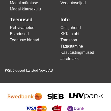
Madal müratase
Veoautoveljed
Madal kütusekulu
Teenused
Info
Rehvivahetus
Ostujuhend
Esindused
KKK ja abi
Teenuste hinnad
Transport
Tagastamine
Kasutustingimused
Järelmaks
Kõik õigused kaitstud Vevid AS