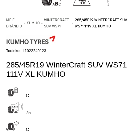
MEIE
WINTERCRAFT
285/45R19 WINTERCRAFT SUV
KUMHO
BRÄNDID
SUV WS71
WS71 111V XL KUMHO
Tootekood 1022249123
285/45R19 WinterCraft SUV WS71
111V XL KUMHO
C
75
C