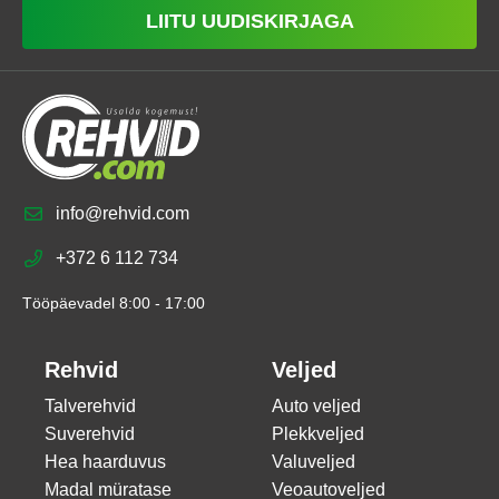
LIITU UUDISKIRJAGA
info@rehvid.com
+372 6 112 734
Tööpäevadel 8:00 - 17:00
Rehvid
Veljed
Talverehvid
Auto veljed
Suverehvid
Plekkveljed
Hea haarduvus
Valuveljed
Madal müratase
Veoautoveljed