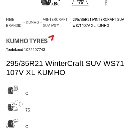
MEIE
WINTERCRAFT
295/35R21 WINTERCRAFT SUV
KUMHO
BRÄNDID
SUV WS71
WS71 107V XL KUMHO
Tootekood 1022207743
295/35R21 WinterCraft SUV WS71
107V XL KUMHO
C
75
C