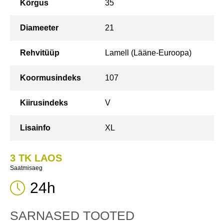
Kõrgus
35
Diameeter
21
Rehvitüüp
Lamell (Lääne-Euroopa)
Koormusindeks
107
Kiirusindeks
V
Lisainfo
XL
3 TK LAOS
Saatmisaeg
24h
SARNASED TOOTED