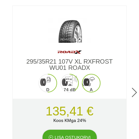
295/35R21 107V XL RXFROST
WU01 ROADX
D
74 dB
A
135,41 €
Koos KMga 24%
LISA OSTUKORVI