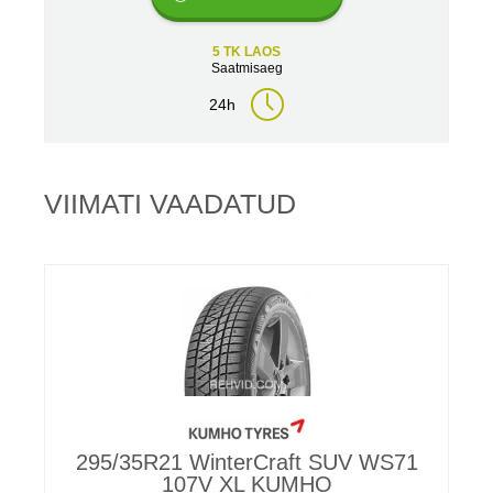
5 TK LAOS
Saatmisaeg
24h
VIIMATI VAADATUD
295/35R21 WinterCraft SUV WS71
107V XL KUMHO