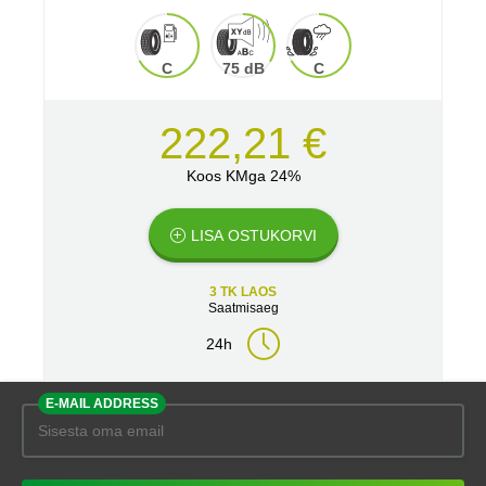
C
75 dB
C
222,21 €
Koos KMga 24%
LISA OSTUKORVI
3 TK LAOS
Saatmisaeg
24h
E-MAIL ADDRESS