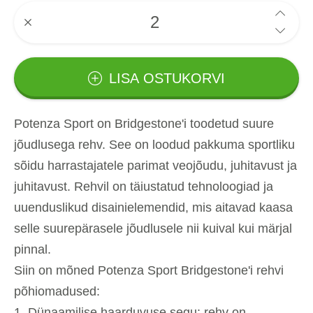
LISA OSTUKORVI
Potenza Sport on Bridgestone'i toodetud suure
jõudlusega rehv. See on loodud pakkuma sportliku
sõidu harrastajatele parimat veojõudu, juhitavust ja
juhitavust. Rehvil on täiustatud tehnoloogiad ja
uuenduslikud disainielemendid, mis aitavad kaasa
selle suurepärasele jõudlusele nii kuival kui märjal
pinnal.
Siin on mõned Potenza Sport Bridgestone'i rehvi
põhiomadused:
Dünaamilise haarduvuse segu: rehv on