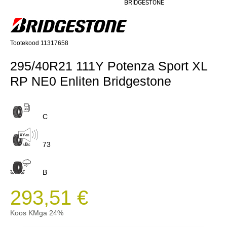
BRIDGESTONE
Tootekood 11317658
295/40R21 111Y Potenza Sport XL
RP NE0 Enliten Bridgestone
C
73
B
293,51 €
Koos KMga 24%