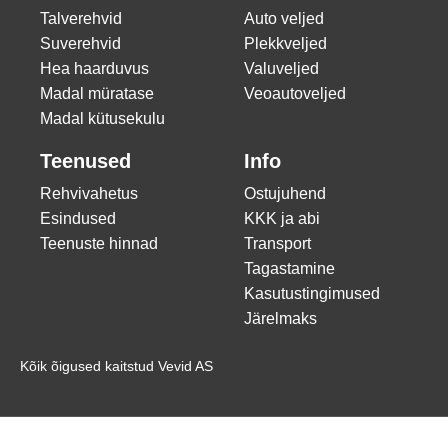
Talverehvid
Auto veljed
Suverehvid
Plekkveljed
Hea haarduvus
Valuveljed
Madal müratase
Veoautoveljed
Madal kütusekulu
Teenused
Info
Rehvivahetus
Ostujuhend
Esindused
KKK ja abi
Teenuste hinnad
Transport
Tagastamine
Kasutustingimused
Järelmaks
Kõik õigused kaitstud Vevid AS