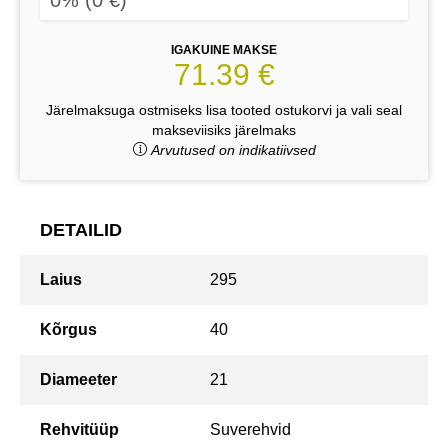
IGAKUINE MAKSE
71.39 €
Järelmaksuga ostmiseks lisa tooted ostukorvi ja vali seal
makseviisiks järelmaks
Arvutused on indikatiivsed
DETAILID
Laius
295
Kõrgus
40
Diameeter
21
Rehvitüüp
Suverehvid