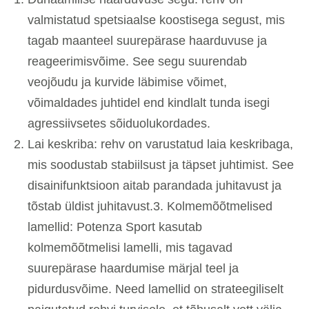
valmistatud spetsiaalse koostisega segust, mis
tagab maanteel suurepärase haarduvuse ja
reageerimisvõime. See segu suurendab
veojõudu ja kurvide läbimise võimet,
võimaldades juhtidel end kindlalt tunda isegi
agressiivsetes sõiduolukordades.
Lai keskriba: rehv on varustatud laia keskribaga,
mis soodustab stabiilsust ja täpset juhtimist. See
disainifunktsioon aitab parandada juhitavust ja
tõstab üldist juhitavust.3. Kolmemõõtmelised
lamellid: Potenza Sport kasutab
kolmemõõtmelisi lamelli, mis tagavad
suurepärase haardumise märjal teel ja
pidurdusvõime. Need lamellid on strateegiliselt