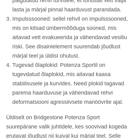
paigutatud rehvi turvisele, et tõhusalt vett välja
lasta ja märjal pinnal haarduvust parandada.
Impulsssooned: sellel rehvil on impulsssooned,
mis on kitsad ümbermõõduga sooned, mis
aitavad vett evakueerida ja vähendavad vesiliu
riski. See disainielement suurendab jõudlust
märjal teel ja üldist ohutust.
Tugevad õlaplokid: Potenza Sportil on
tugevdatud õlaplokid, mis aitavad kaasa
stabiilsusele ja kurvides. Need plokid tagavad
parema haarduvuse ja vähendavad rehvi
deformatsiooni agressiivsete manöövrite ajal.
Üldiselt on Bridgestone Potenza Sport
suurepärane valik juhtidele, kes soovivad kogeda
erutavat jõudlust nii kuival kui märjal teel. Selle