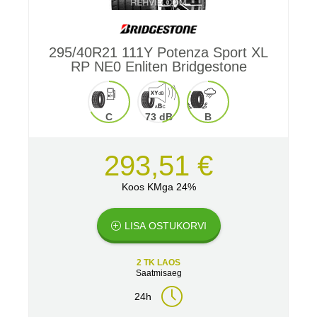
295/40R21 111Y Potenza Sport XL
RP NE0 Enliten Bridgestone
C
73 dB
B
293,51 €
Koos KMga 24%
LISA OSTUKORVI
2 TK LAOS
Saatmisaeg
24h