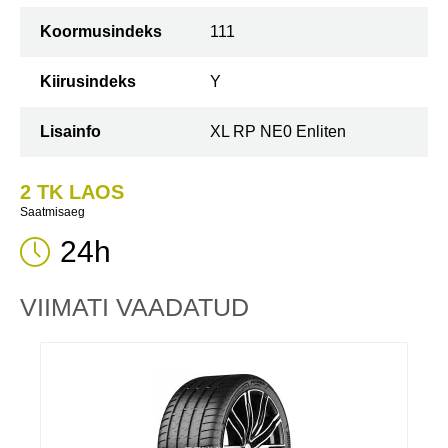
Koormusindeks
111
Kiirusindeks
Y
Lisainfo
XL RP NE0 Enliten
2 TK LAOS
Saatmisaeg
24h
VIIMATI VAADATUD