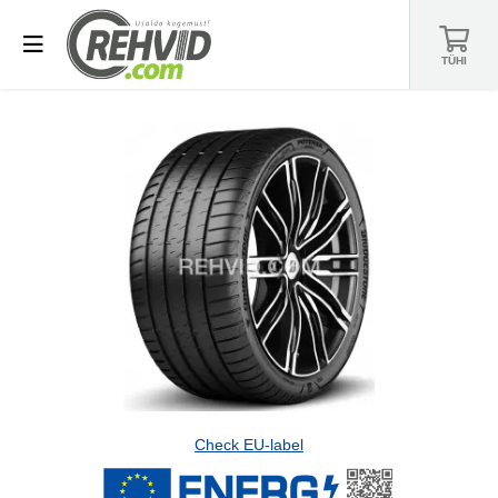
TÜHI
Check EU-label