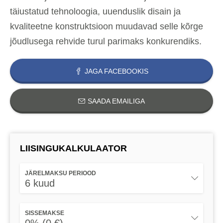
täiustatud tehnoloogia, uuenduslik disain ja
kvaliteetne konstruktsioon muudavad selle kõrge
jõudlusega rehvide turul parimaks konkurendiks.
JAGA FACEBOOKIS
SAADA EMAILIGA
LIISINGUKALKULAATOR
JÄRELMAKSU PERIOOD
6 kuud
SISSEMAKSE
0% (0 €)