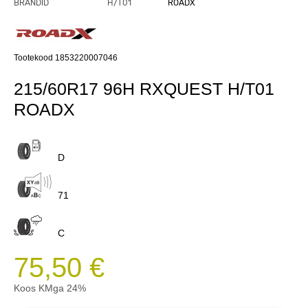
BRÄNDID
H/T01
ROADX
Tootekood 1853220007046
215/60R17 96H RXQUEST H/T01
ROADX
D
71
C
75,50 €
Koos KMga 24%