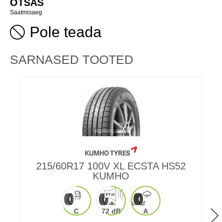
OTSAS
Saatmisaeg
Pole teada
SARNASED TOOTED
215/60R17 100V XL ECSTA HS52
KUMHO
C
72 dB
A