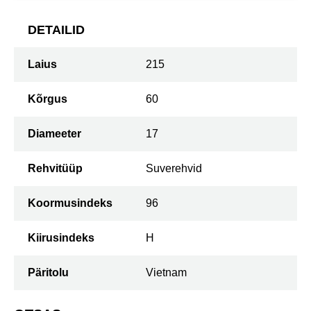
DETAILID
Laius
215
Kõrgus
60
Diameeter
17
Rehvitüüp
Suverehvid
Koormusindeks
96
Kiirusindeks
H
Päritolu
Vietnam