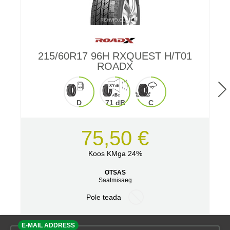
215/60R17 96H RXQUEST H/T01
ROADX
D
71 dB
C
75,50 €
Koos KMga 24%
OTSAS
Saatmisaeg
Pole teada
E-MAIL ADDRESS