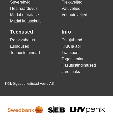
Suverehvid
Plekkveljed
Hea haarduvus
Valuveljed
Madal müratase
Veoautoveljed
Madal kütusekulu
Teenused
Info
Rehvivahetus
Ostujuhend
Esindused
KKK ja abi
Teenuste hinnad
Transport
Tagastamine
Kasutustingimused
Järelmaks
Kõik õigused kaitstud Vevid AS