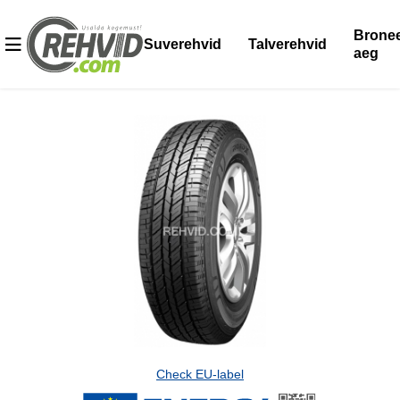
Bronee
Suverehvid
Talverehvid
aeg
Check EU-label