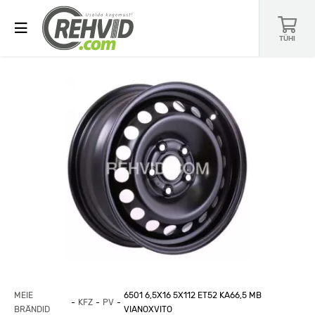
TÜHI
MEIE
6501 6,5X16 5X112 ET52 KA66,5 MB
KFZ
PV
BRÄNDID
VIANOXVITO