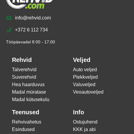
info@rehvid.com
+372 6 112 734
Tööpäevadel 8:00 - 17:00
Rehvid
Veljed
Talverehvid
Auto veljed
Suverehvid
Plekkveljed
Hea haarduvus
Valuveljed
Madal müratase
Veoautoveljed
Madal kütusekulu
Teenused
Info
Rehvivahetus
Ostujuhend
Esindused
KKK ja abi