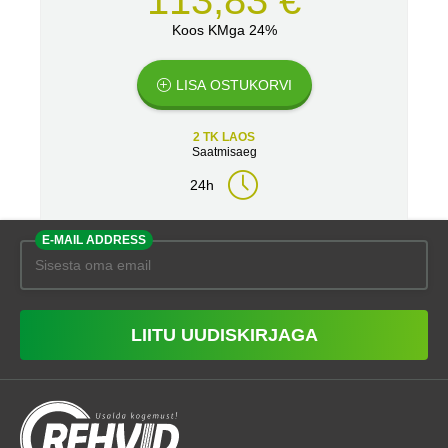
113,83 €
Koos KMga 24%
LISA OSTUKORVI
2 TK LAOS
Saatmisaeg
24h
E-MAIL ADDRESS
LIITU UUDISKIRJAGA