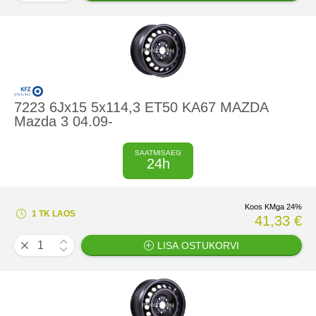
7223 6Jx15 5x114,3 ET50 KA67 MAZDA
Mazda 3 04.09-
SAATMISAEG
24h
Koos KMga 24%
1 TK LAOS
41,33 €
LISA OSTUKORVI