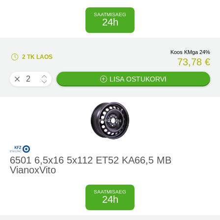
SAATMISAEG
24h
Koos KMga 24%
2 TK LAOS
73,78 €
LISA OSTUKORVI
6501 6,5x16 5x112 ET52 KA66,5 MB
VianoxVito
SAATMISAEG
24h