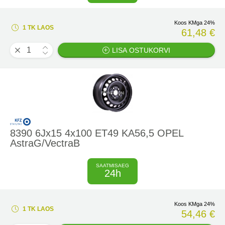
Koos KMga 24%
1 TK LAOS
61,48 €
LISA OSTUKORVI
8390 6Jx15 4x100 ET49 KA56,5 OPEL
AstraG/VectraB
SAATMISAEG
24h
Koos KMga 24%
1 TK LAOS
54,46 €