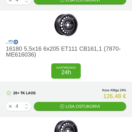
LISA OSTUKORVI
16180 5,5x16 6x205 ET111 CB161,1 (7870-
ME616036)
SAATMISAEG
24h
Koos KMga 24%
20+ TK LAOS
126,48 €
LISA OSTUKORVI