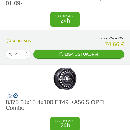
01.09-
SAATMISAEG
24h
Koos KMga 24%
4 TK LAOS
74,66 €
LISA OSTUKORVI
8375 6Jx15 4x100 ET49 KA56,5 OPEL
Combo
SAATMISAEG
24h