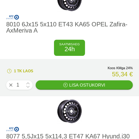
8010 6Jx15 5x110 ET43 KA65 OPEL Zafira-
AxMeriva A
SAATMISAEG
24h
Koos KMga 24%
1 TK LAOS
55,34 €
LISA OSTUKORVI
8077 5,5Jx15 5x114,3 ET47 KA67 Hyund.i30