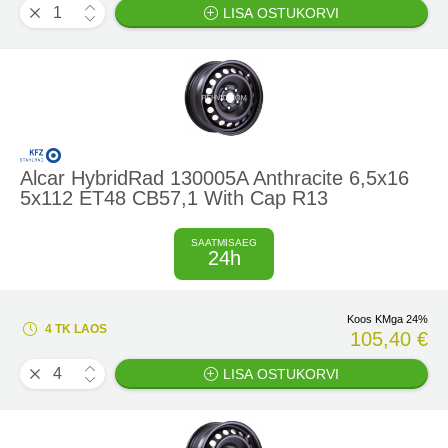
LISA OSTUKORVI
Alcar HybridRad 130005A Anthracite 6,5x16
5x112 ET48 CB57,1 With Cap R13
SAATMISAEG
24h
Koos KMga 24%
4 TK LAOS
105,40 €
LISA OSTUKORVI