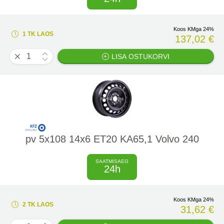
Koos KMga 24%
1 TK LAOS
137,02 €
LISA OSTUKORVI
pv 5x108 14x6 ET20 KA65,1 Volvo 240
SAATMISAEG
24h
Koos KMga 24%
2 TK LAOS
31,62 €