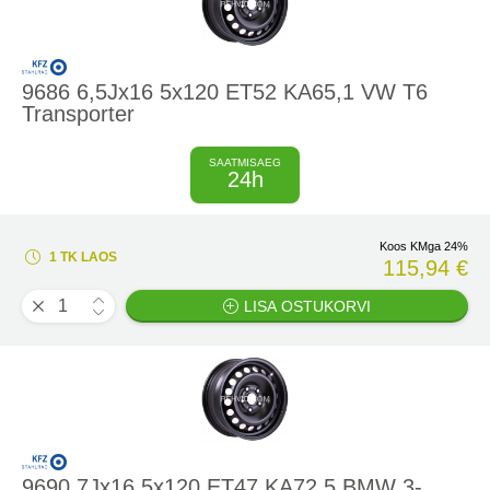
9686 6,5Jx16 5x120 ET52 KA65,1 VW T6
Transporter
SAATMISAEG
24h
Koos KMga 24%
1 TK LAOS
115,94 €
LISA OSTUKORVI
9690 7Jx16 5x120 ET47 KA72,5 BMW 3-