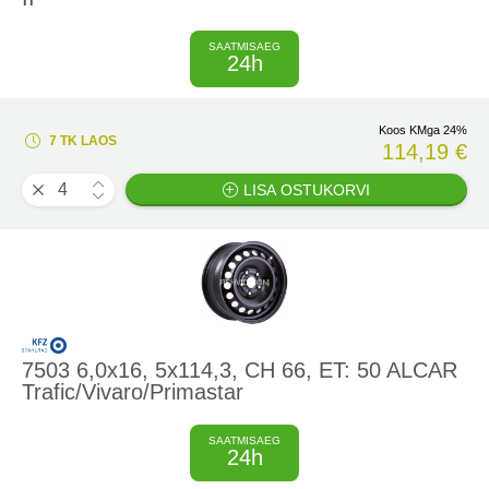
SAATMISAEG
24h
Koos KMga 24%
7 TK LAOS
114,19 €
LISA OSTUKORVI
7503 6,0x16, 5x114,3, CH 66, ET: 50 ALCAR
Trafic/Vivaro/Primastar
SAATMISAEG
24h