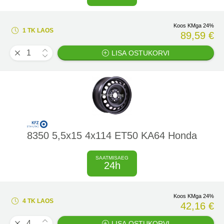
Koos KMga 24%
1 TK LAOS
89,59 €
LISA OSTUKORVI
8350 5,5x15 4x114 ET50 KA64 Honda
SAATMISAEG
24h
Koos KMga 24%
4 TK LAOS
42,16 €
LISA OSTUKORVI