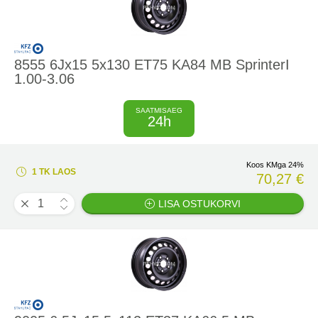
8555 6Jx15 5x130 ET75 KA84 MB SprinterI
1.00-3.06
SAATMISAEG
24h
Koos KMga 24%
1 TK LAOS
70,27 €
LISA OSTUKORVI