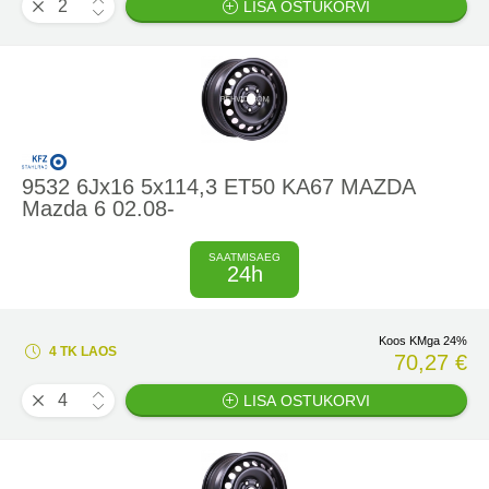
LISA OSTUKORVI
9532 6Jx16 5x114,3 ET50 KA67 MAZDA
Mazda 6 02.08-
SAATMISAEG
24h
Koos KMga 24%
4 TK LAOS
70,27 €
LISA OSTUKORVI