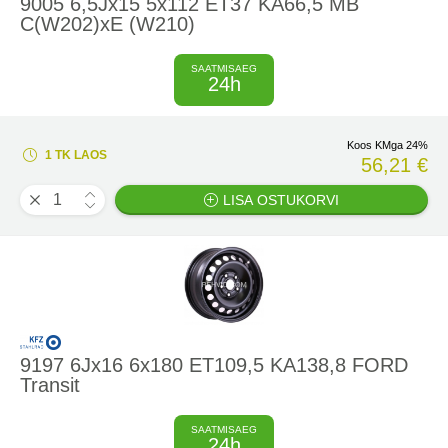
9005 6,5Jx15 5x112 ET37 KA66,5 MB
C(W202)xE (W210)
SAATMISAEG
24h
Koos KMga 24%
1 TK LAOS
56,21 €
LISA OSTUKORVI
9197 6Jx16 6x180 ET109,5 KA138,8 FORD
Transit
SAATMISAEG
24h