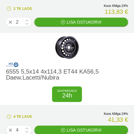
Koos KMga 24%
2 TK LAOS
113,83 €
LISA OSTUKORVI
6555 5,5x14 4x114,3 ET44 KA56,5
Daew.Lacetti/Nubira
SAATMISAEG
24h
Koos KMga 24%
4 TK LAOS
41,33 €
LISA OSTUKORVI