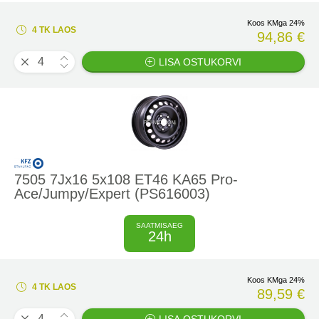
Koos KMga 24%
4 TK LAOS
94,86 €
LISA OSTUKORVI
7505 7Jx16 5x108 ET46 KA65 Pro-
Ace/Jumpy/Expert (PS616003)
SAATMISAEG
24h
Koos KMga 24%
4 TK LAOS
89,59 €