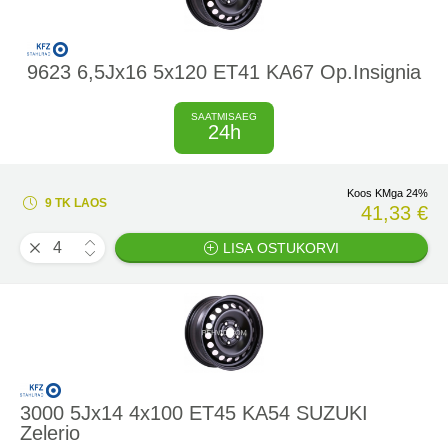
9623 6,5Jx16 5x120 ET41 KA67 Op.Insignia
SAATMISAEG
24h
Koos KMga 24%
9 TK LAOS
41,33 €
LISA OSTUKORVI
3000 5Jx14 4x100 ET45 KA54 SUZUKI
Zelerio