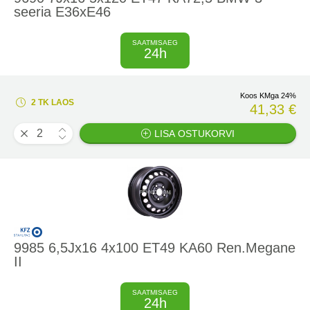
seeria E36xE46
SAATMISAEG
24h
Koos KMga 24%
2 TK LAOS
41,33 €
LISA OSTUKORVI
9985 6,5Jx16 4x100 ET49 KA60 Ren.Megane
II
SAATMISAEG
24h