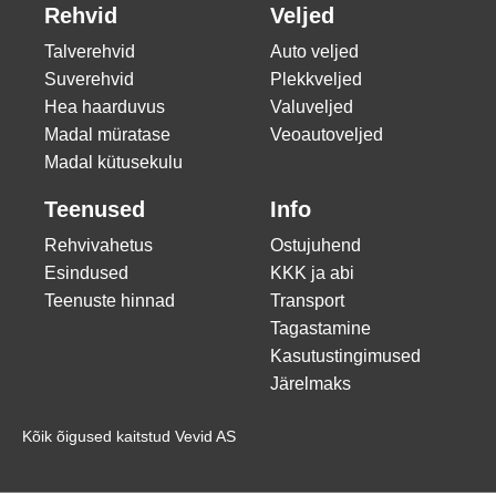
Rehvid
Veljed
Talverehvid
Auto veljed
Suverehvid
Plekkveljed
Hea haarduvus
Valuveljed
Madal müratase
Veoautoveljed
Madal kütusekulu
Teenused
Info
Rehvivahetus
Ostujuhend
Esindused
KKK ja abi
Teenuste hinnad
Transport
Tagastamine
Kasutustingimused
Järelmaks
Kõik õigused kaitstud Vevid AS