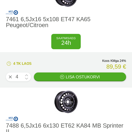
7461 6,5Jx16 5x108 ET47 KA65
Peugeot/Citroen
SAATMISAEG
24h
Koos KMga 24%
4 TK LAOS
89,59 €
LISA OSTUKORVI
7488 6,5Jx16 6x130 ET62 KA84 MB Sprinter
II