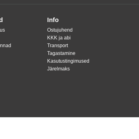
d
Info
us
Ostujuhend
KKK ja abi
innad
Transport
Tagastamine
Kasutustingimused
Järelmaks