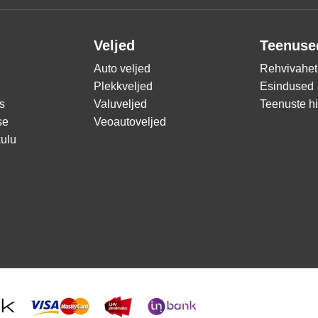
Veljed
Teenuse
Auto veljed
Rehvivahet
Plekkveljed
Esindused
s
Valuveljed
Teenuste h
se
Veoautoveljed
ulu