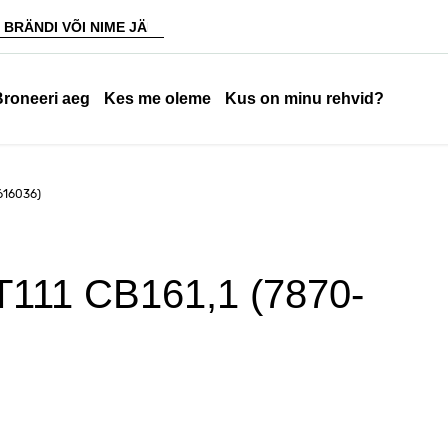
Broneeri aeg
Kes me oleme
Kus on minu rehvid?
616036)
T111 CB161,1 (7870-