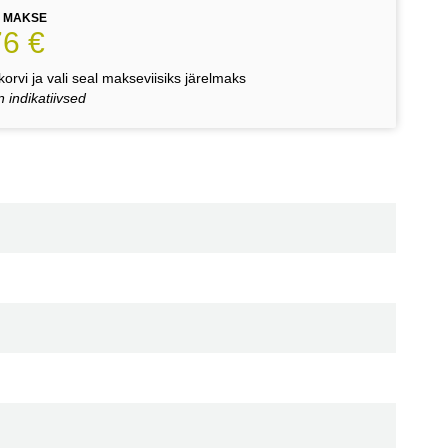
E MAKSE
76 €
orvi ja vali seal makseviisiks järelmaks
 indikatiivsed