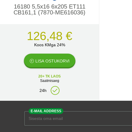
16180 5,5x16 6x205 ET111
CB161,1 (7870-ME616036)
126,48 €
Koos KMga 24%
LISA OSTUKORVI
20+ TK LAOS
Saatmisaeg
24h
E-MAIL ADDRESS