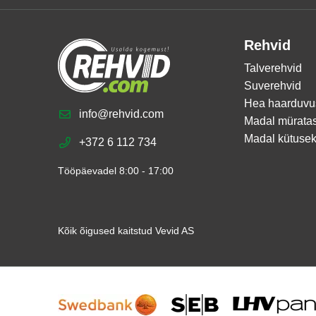
Rehvid
Talverehvid
Suverehvid
Hea haarduvu
info@rehvid.com
Madal mürata
Madal kütusek
+372 6 112 734
Tööpäevadel 8:00 - 17:00
Kõik õigused kaitstud Vevid AS