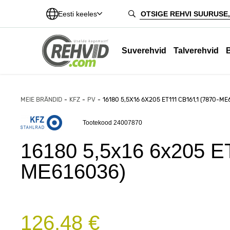
Eesti keeles
Suverehvid
Talverehvid
MEIE BRÄNDID
KFZ
PV
16180 5,5X16 6X205 ET111 CB161,1 (7870-ME
Tootekood 24007870
16180 5,5x16 6x205 E
ME616036)
126,48 €