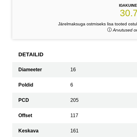
IGAKUIN
30.
Järelmaksuga ostmiseks lisa tooted ostuk
Arvutused on
DETAILID
Diameeter
16
Poldid
6
PCD
205
Offset
117
Keskava
161