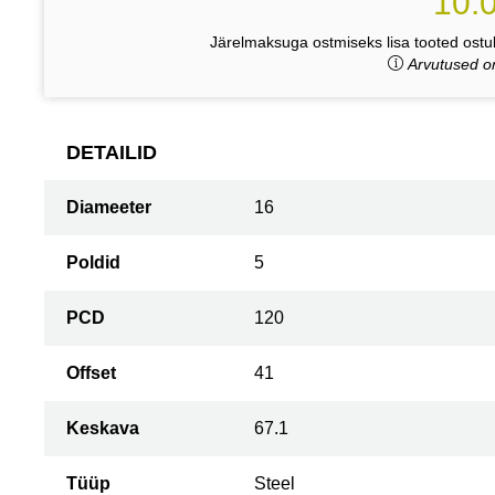
10.
Järelmaksuga ostmiseks lisa tooted ostuk
Arvutused on
DETAILID
Diameeter
16
Poldid
5
PCD
120
Offset
41
Keskava
67.1
Tüüp
Steel