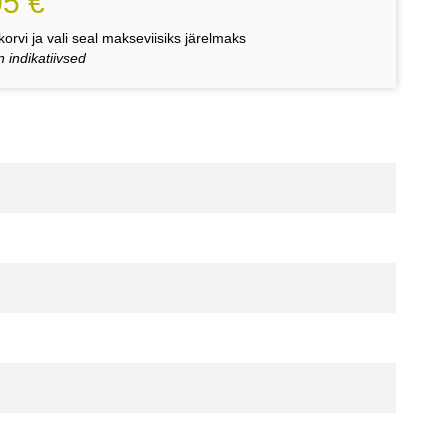
05 €
orvi ja vali seal makseviisiks järelmaks
 indikatiivsed