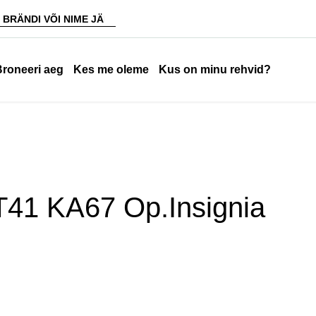
Broneeri aeg
Kes me oleme
Kus on minu rehvid?
T41 KA67 Op.Insignia