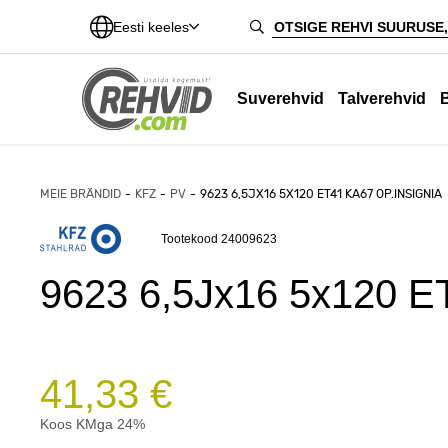
Eesti keeles
Suverehvid
Talverehvid
MEIE BRÄNDID
KFZ
PV
9623 6,5JX16 5X120 ET41 KA67 OP.INSIGNIA
Tootekood 24009623
9623 6,5Jx16 5x120 E
41,33 €
Koos KMga 24%