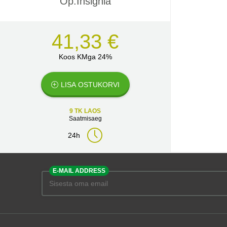
Op.Insignia
41,33 €
Koos KMga 24%
LISA OSTUKORVI
9 TK LAOS
Saatmisaeg
24h
E-MAIL ADDRESS