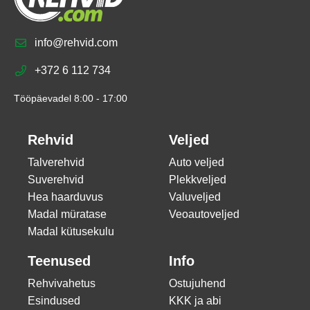
info@rehvid.com
+372 6 112 734
Tööpäevadel 8:00 - 17:00
Rehvid
Veljed
Talverehvid
Auto veljed
Suverehvid
Plekkveljed
Hea haarduvus
Valuveljed
Madal müratase
Veoautoveljed
Madal kütusekulu
Teenused
Info
Rehvivahetus
Ostujuhend
Esindused
KKK ja abi