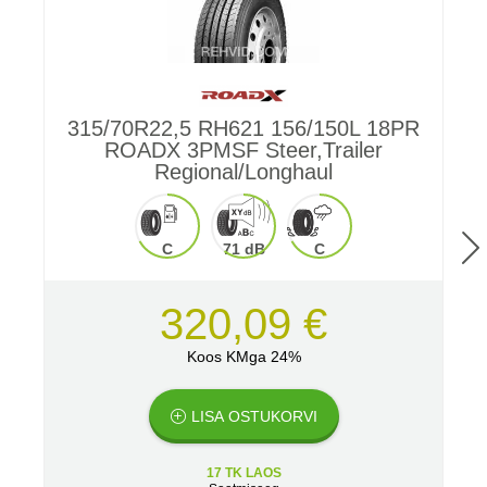
315/70R22,5 RH621 156/150L 18PR
3
ROADX 3PMSF Steer,Trailer
Regional/Longhaul
C
71 dB
C
320,09 €
Koos KMga 24%
LISA OSTUKORVI
17 TK LAOS