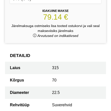
IGAKUINE MAKSE
79.14 €
Järelmaksuga ostmiseks lisa tooted ostukorvi ja vali seal
makseviisiks järelmaks
Arvutused on indikatiivsed
DETAILID
Laius
315
Kõrgus
70
Diameeter
22.5
Rehvitüüp
Suverehvid