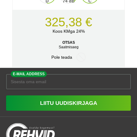
D
74 dB
C
325,38 €
Koos KMga 24%
OTSAS
Saatmisaeg
Pole teada
E-MAIL ADDRESS
LIITU UUDISKIRJAGA