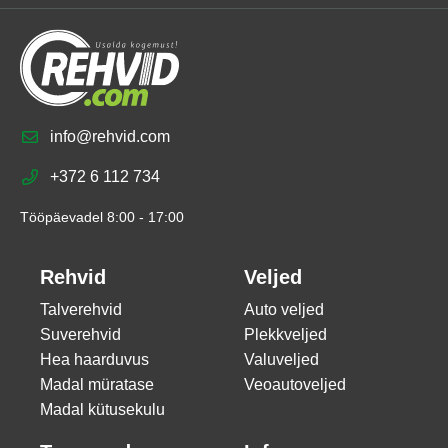
info@rehvid.com
+372 6 112 734
Tööpäevadel 8:00 - 17:00
Rehvid
Veljed
Talverehvid
Auto veljed
Suverehvid
Plekkveljed
Hea haarduvus
Valuveljed
Madal müratase
Veoautoveljed
Madal kütusekulu