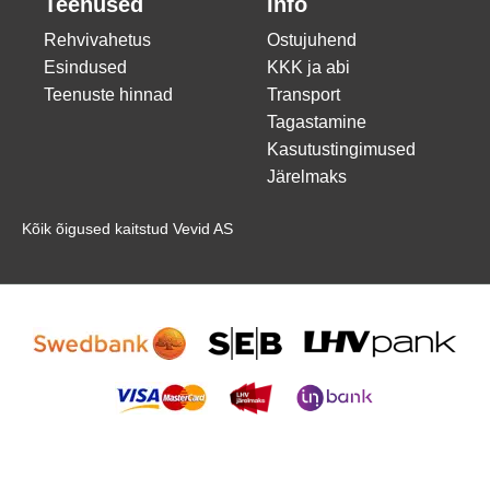
Teenused
Info
Rehvivahetus
Ostujuhend
Esindused
KKK ja abi
Teenuste hinnad
Transport
Tagastamine
Kasutustingimused
Järelmaks
Kõik õigused kaitstud Vevid AS