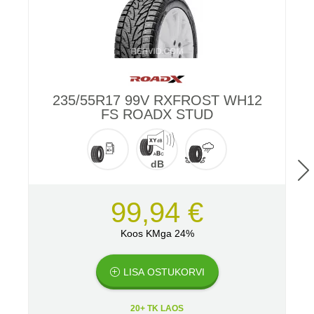
235/55R17 99V RXFROST WH12
2
FS ROADX STUD
dB
99,94 €
Koos KMga 24%
LISA OSTUKORVI
20+ TK LAOS