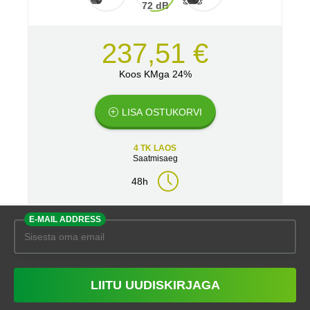
72 dB
237,51 €
Koos KMga 24%
LISA OSTUKORVI
4 TK LAOS
Saatmisaeg
48h
E-MAIL ADDRESS
LIITU UUDISKIRJAGA