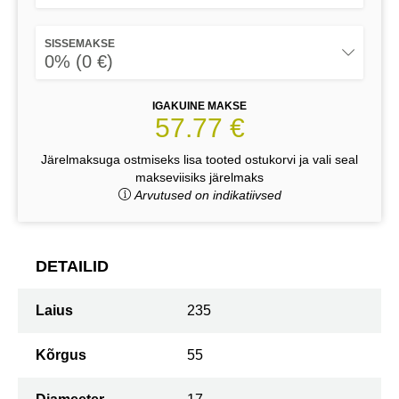
SISSEMAKSE
0% (0 €)
IGAKUINE MAKSE
57.77 €
Järelmaksuga ostmiseks lisa tooted ostukorvi ja vali seal
makseviisiks järelmaks
Arvutused on indikatiivsed
DETAILID
Laius
235
Kõrgus
55