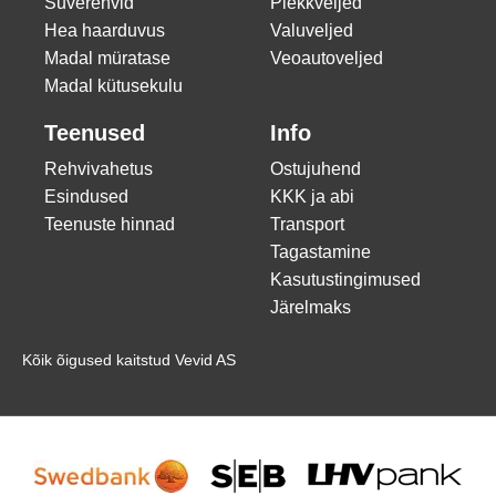
Suverehvid
Plekkveljed
Hea haarduvus
Valuveljed
Madal müratase
Veoautoveljed
Madal kütusekulu
Teenused
Info
Rehvivahetus
Ostujuhend
Esindused
KKK ja abi
Teenuste hinnad
Transport
Tagastamine
Kasutustingimused
Järelmaks
Kõik õigused kaitstud Vevid AS