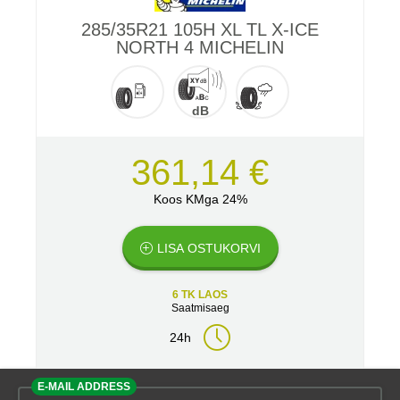
285/35R21 105H XL TL X-ICE
NORTH 4 MICHELIN
dB
361,14 €
Koos KMga 24%
LISA OSTUKORVI
6 TK LAOS
Saatmisaeg
24h
E-MAIL ADDRESS