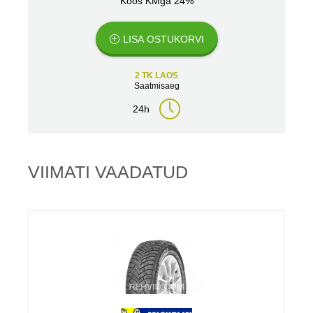
Koos KMga 24%
LISA OSTUKORVI
2 TK LAOS
Saatmisaeg
24h
VIIMATI VAADATUD