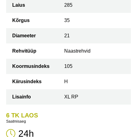
Laius
285
Kõrgus
35
Diameeter
21
Rehvitüüp
Naastrehvid
Koormusindeks
105
Kiirusindeks
H
Lisainfo
XL RP
6 TK LAOS
Saatmisaeg
24h