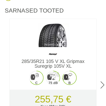
SARNASED TOOTED
285/35R21 105 V XL Gripmax
Suregrip 105V XL
C
75 dB
B
255,75 €