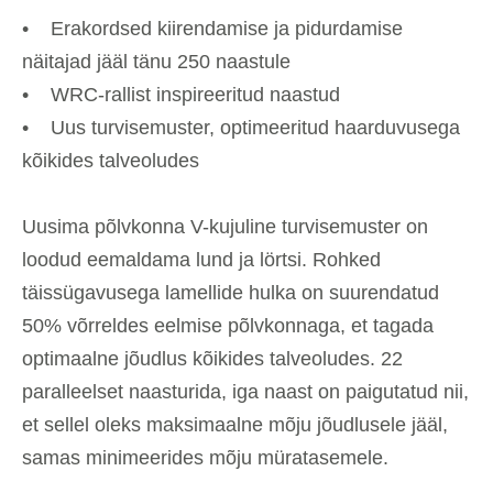
• Erakordsed kiirendamise ja pidurdamise
näitajad jääl tänu 250 naastule
• WRC-rallist inspireeritud naastud
• Uus turvisemuster, optimeeritud haarduvusega
kõikides talveoludes
Uusima põlvkonna V-kujuline turvisemuster on
loodud eemaldama lund ja lörtsi. Rohked
täissügavusega lamellide hulka on suurendatud
50% võrreldes eelmise põlvkonnaga, et tagada
optimaalne jõudlus kõikides talveoludes. 22
paralleelset naasturida, iga naast on paigutatud nii,
et sellel oleks maksimaalne mõju jõudlusele jääl,
samas minimeerides mõju müratasemele.