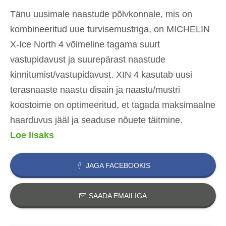
Tänu uusimale naastude põlvkonnale, mis on
kombineeritud uue turvisemustriga, on MICHELIN
X-Ice North 4 võimeline tagama suurt
vastupidavust ja suurepärast naastude
kinnitumist/vastupidavust. XIN 4 kasutab uusi
terasnaaste naastu disain ja naastu/mustri
koostoime on optimeeritud, et tagada maksimaalne
haarduvus jääl ja seaduse nõuete täitmine.
Loe lisaks
JAGA FACEBOOKIS
SAADA EMAILIGA