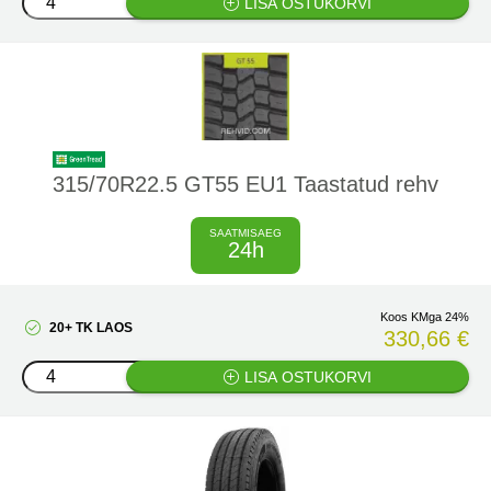
LISA OSTUKORVI
315/70R22.5 GT55 EU1 Taastatud rehv
SAATMISAEG
24h
Koos KMga 24%
20+ TK LAOS
330,66 €
LISA OSTUKORVI