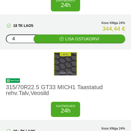
SAATMISAEG
24h
Koos KMga 24%
18 TK LAOS
344,44 €
LISA OSTUKORVI
315/70R22.5 GT33 MICH1 Taastatud
rehv.Talv,Veosild
SAATMISAEG
24h
Koos KMga 24%