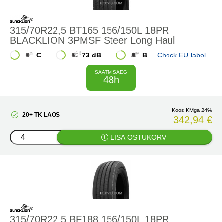
315/70R22,5 BT165 156/150L 18PR
BLACKLION 3PMSF Steer Long Haul
C
73 dB
B
Check EU-label
SAATMISAEG
48h
Koos KMga 24%
20+ TK LAOS
342,94 €
LISA OSTUKORVI
315/70R22,5 BF188 156/150L 18PR