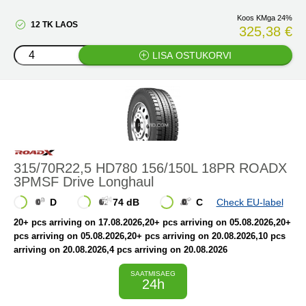
Koos KMga 24%
12 TK LAOS
325,38 €
LISA OSTUKORVI
315/70R22,5 HD780 156/150L 18PR ROADX
3PMSF Drive Longhaul
D
74 dB
C
Check EU-label
20+ pcs arriving on 17.08.2026
,20+ pcs arriving on 05.08.2026
,20+
pcs arriving on 05.08.2026
,20+ pcs arriving on 20.08.2026
,10 pcs
arriving on 20.08.2026
,4 pcs arriving on 20.08.2026
SAATMISAEG
24h