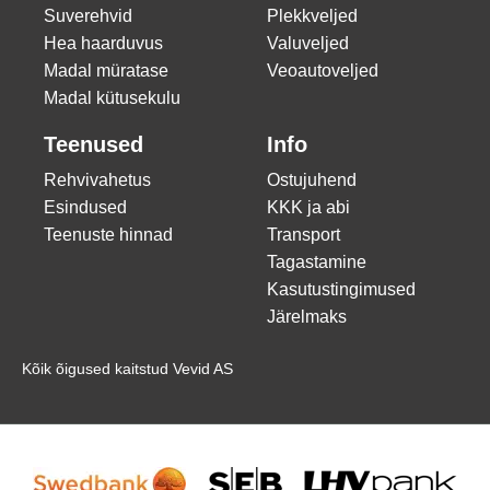
Suverehvid
Plekkveljed
Hea haarduvus
Valuveljed
Madal müratase
Veoautoveljed
Madal kütusekulu
Teenused
Info
Rehvivahetus
Ostujuhend
Esindused
KKK ja abi
Teenuste hinnad
Transport
Tagastamine
Kasutustingimused
Järelmaks
Kõik õigused kaitstud Vevid AS