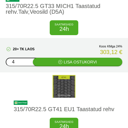
315/70R22.5 GT33 MICH1 Taastatud
rehv.Talv,Veosild (D5A)
SAATMISAEG
24h
Koos KMga 24%
20+ TK LAOS
303,12 €
LISA OSTUKORVI
315/70R22.5 GT41 EU1 Taastatud rehv
SAATMISAEG
24h