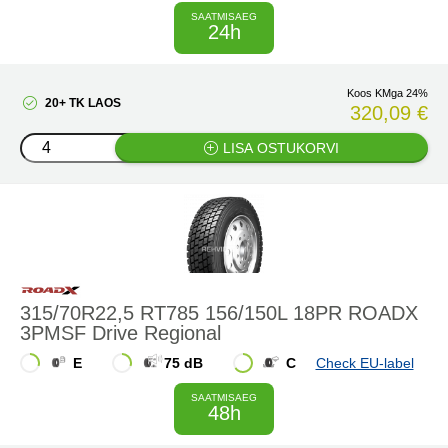
SAATMISAEG
24h
Koos KMga 24%
20+ TK LAOS
320,09 €
LISA OSTUKORVI
315/70R22,5 RT785 156/150L 18PR ROADX
3PMSF Drive Regional
E
75 dB
C
Check EU-label
SAATMISAEG
48h