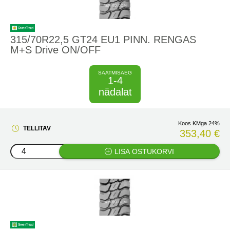
315/70R22,5 GT24 EU1 PINN. RENGAS
M+S Drive ON/OFF
SAATMISAEG
1-4
nädalat
Koos KMga 24%
TELLITAV
353,40 €
LISA OSTUKORVI