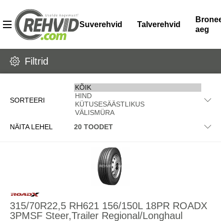
Bronee
Suverehvid
Talverehvid
aeg
Filtrid
SORTEERI
NÄITA LEHEL
315/70R22,5 RH621 156/150L 18PR ROADX
3PMSF Steer,Trailer Regional/Longhaul