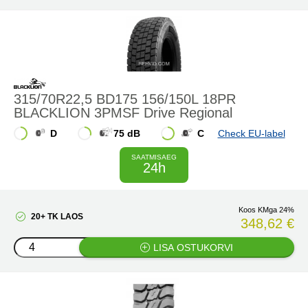
315/70R22,5 BD175 156/150L 18PR
BLACKLION 3PMSF Drive Regional
D
75 dB
C
Check EU-label
SAATMISAEG
24h
Koos KMga 24%
20+ TK LAOS
348,62 €
LISA OSTUKORVI