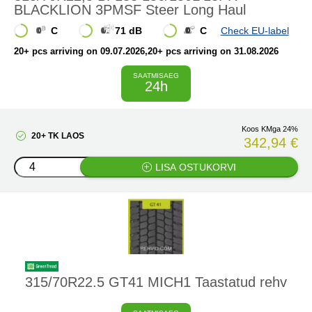
BLACKLION 3PMSF Steer Long Haul
C
71 dB
C
Check EU-label
20+ pcs arriving on 09.07.2026
,20+ pcs arriving on 31.08.2026
SAATMISAEG
24h
Koos KMga 24%
20+ TK LAOS
342,94 €
LISA OSTUKORVI
315/70R22.5 GT41 MICH1 Taastatud rehv