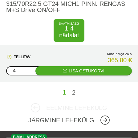
315/70R22,5 GT24 MICH1 PINN. RENGAS
M+S Drive ON/OFF
SAATMISAEG
1-4
nädalat
Koos KMga 24%
TELLITAV
365,80 €
LISA OSTUKORVI
1
2
EELMINE LEHEKÜLG
JÄRGMINE LEHEKÜLG
E-MAIL ADDRESS