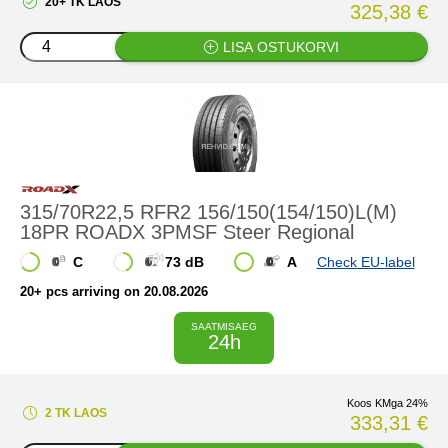
20+ TK LAOS
325,38 €
LISA OSTUKORVI
315/70R22,5 RFR2 156/150(154/150)L(M)
18PR ROADX 3PMSF Steer Regional
C
73 dB
A
Check EU-label
20+ pcs arriving on 20.08.2026
SAATMISAEG
24h
Koos KMga 24%
2 TK LAOS
333,31 €