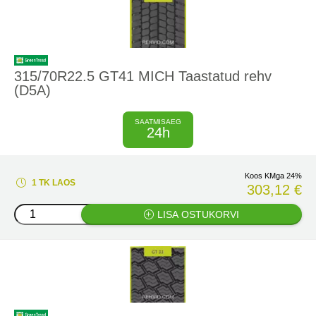
315/70R22.5 GT41 MICH Taastatud rehv
(D5A)
SAATMISAEG
24h
Koos KMga 24%
1 TK LAOS
303,12 €
LISA OSTUKORVI