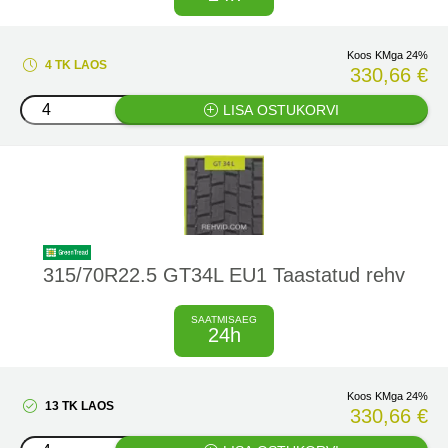
Koos KMga 24%
4 TK LAOS
330,66 €
LISA OSTUKORVI
315/70R22.5 GT34L EU1 Taastatud rehv
SAATMISAEG
24h
Koos KMga 24%
13 TK LAOS
330,66 €