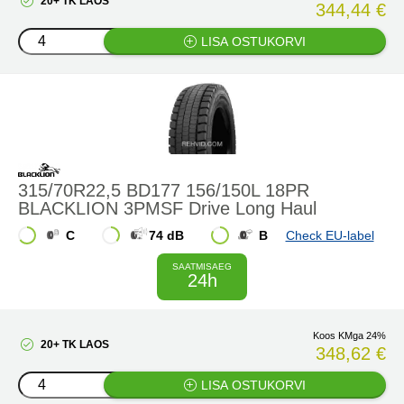
20+ TK LAOS
344,44 €
LISA OSTUKORVI
315/70R22,5 BD177 156/150L 18PR
BLACKLION 3PMSF Drive Long Haul
C
74 dB
B
Check EU-label
SAATMISAEG
24h
Koos KMga 24%
20+ TK LAOS
348,62 €
LISA OSTUKORVI