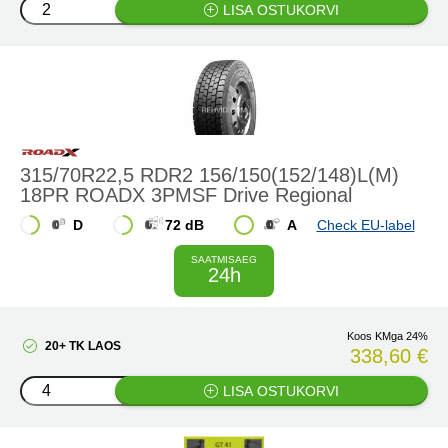
LISA OSTUKORVI
315/70R22,5 RDR2 156/150(152/148)L(M)
18PR ROADX 3PMSF Drive Regional
D
72 dB
A
Check EU-label
SAATMISAEG
24h
Koos KMga 24%
20+ TK LAOS
338,60 €
LISA OSTUKORVI