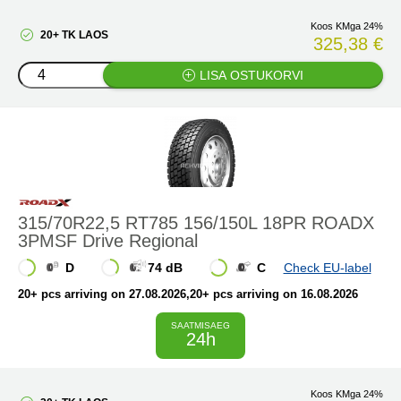
Koos KMga 24%
20+ TK LAOS
325,38 €
LISA OSTUKORVI
315/70R22,5 RT785 156/150L 18PR ROADX
3PMSF Drive Regional
D
74 dB
C
Check EU-label
20+ pcs arriving on 27.08.2026
,20+ pcs arriving on 16.08.2026
SAATMISAEG
24h
Koos KMga 24%