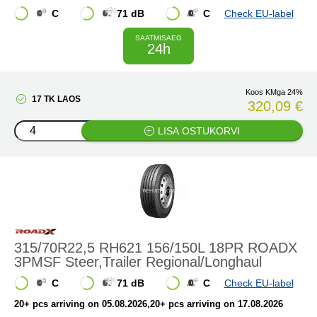
C
71 dB
C
Check EU-label
SAATMISAEG
24h
Koos KMga 24%
17 TK LAOS
320,09 €
LISA OSTUKORVI
315/70R22,5 RH621 156/150L 18PR ROADX
3PMSF Steer,Trailer Regional/Longhaul
C
71 dB
C
Check EU-label
20+ pcs arriving on 05.08.2026
,20+ pcs arriving on 17.08.2026